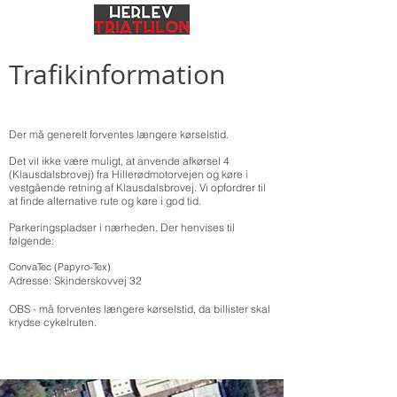
Trafikinformation
Der må generelt forventes længere kørselstid.
Det vil ikke være muligt, at anvende afkørsel 4
(Klausdalsbrovej) fra Hillerødmotorvejen og køre i
vestgående retning af Klausdalsbrovej. Vi opfordrer til
at finde alternative rute og køre i god tid.
Parkeringspladser i nærheden. Der henvises til
følgende:
ConvaTec (Papyro-Tex)
Adresse: Skinderskovvej 32
OBS - må forventes længere kørselstid, da billister skal
krydse cykelruten.