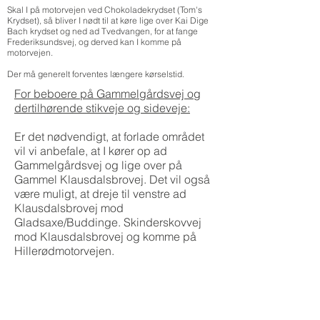
Skal I på motorvejen ved Chokoladekrydset (Tom's
Krydset), så bliver I nødt til at køre lige over Kai Dige
Bach krydset og ned ad Tvedvangen, for at fange
Frederiksundsvej, og derved kan I komme på
motorvejen.
Der må generelt forventes længere kørselstid.
For beboere på Gammelgårdsvej og
dertilhørende stikveje og sideveje:
Er det nødvendigt, at forlade området
vil vi anbefale, at I kører op ad
Gammelgårdsvej og lige over på
Gammel Klausdalsbrovej. Det vil også
være muligt, at dreje til venstre ad
Klausdalsbrovej mod
Gladsaxe/Buddinge. Skinderskovvej
mod Klausdalsbrovej og komme på
Hillerødmotorvejen.
Skal I på motorvejen ved
Chokoladekrydset (Tom's Krydset), så
bliver I nødt til at køre lige over på