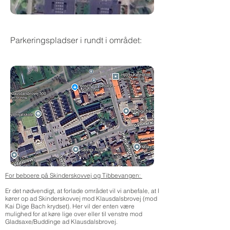
Parkeringspladser i rundt i området:
For beboere på Skinderskovvej og Tibbevangen:
Er det nødvendigt, at forlade området vil vi anbefale, at I
kører op ad Skinderskovvej mod Klausdalsbrovej (mod
Kai Dige Bach krydset). Her vil der enten være
mulighed for at køre lige over eller til venstre mod
Gladsaxe/Buddinge ad Klausdalsbrovej.