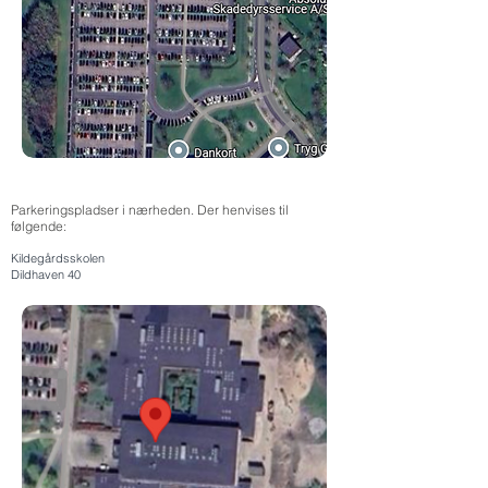
Parkeringspladser i nærheden. Der henvises til
følgende:
Kildegårdsskolen
Dildhaven 40