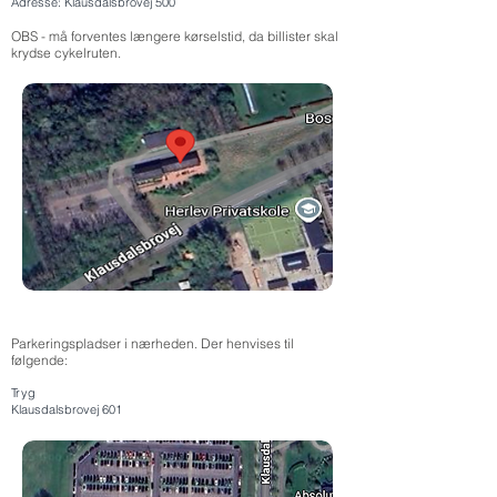
Adresse: Klausdalsbrovej 500
OBS - må forventes længere kørselstid, da billister skal
krydse cykelruten.
Parkeringspladser i nærheden. Der henvises til
følgende:
Tryg
Klausdalsbrovej 601